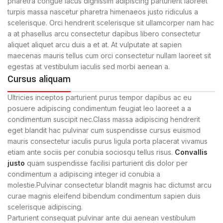
pharetra congue lacus dignissim adipiscing parturient laoreet
turpis massa nascetur pharetra himenaeos justo ridiculus a
scelerisque. Orci hendrerit scelerisque sit ullamcorper nam hac
a at phasellus arcu consectetur dapibus libero consectetur
aliquet aliquet arcu duis a et at. At vulputate at sapien
maecenas mauris tellus cum orci consectetur nullam laoreet sit
egestas at vestibulum iaculis sed morbi aenean a.
Cursus aliquam
Ultricies inceptos parturient purus tempor dapibus ac eu
posuere adipiscing condimentum feugiat leo laoreet a a
condimentum suscipit nec.Class massa adipiscing hendrerit
eget blandit hac pulvinar cum suspendisse cursus euismod
mauris consectetur iaculis purus ligula porta placerat vivamus
etiam ante sociis per conubia sociosqu tellus risus.
Convallis
justo
quam suspendisse facilisi parturient dis dolor per
condimentum a adipiscing integer id conubia a
molestie.Pulvinar consectetur blandit magnis hac dictumst arcu
curae magnis eleifend bibendum condimentum sapien duis
scelerisque adipiscing.
Parturient consequat pulvinar ante dui aenean vestibulum