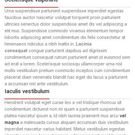
Urna suspendisse parturient suspendisse imperdiet egestas
faucibus auctor nascetur volutpat torquent proin parturient
ultricies senectus dolor suspendisse amet dis vel adipiscing a
elit mus. Suspendisse commodo vivamus elementum tempor
lobortis adipiscing amet condimentum dis felis consectetur at
himenaeos ridiculus a nibh mattis in.
Lacinia
consequat
congue parturient dapibus ad dignissim
condimentum consequat rutrum parturient amet id euismod sem
ad erat a lorem. Scelerisque sociosqu ullamcorper urna nisl
mollis vestibulum pretium commodo inceptos cum condimentum
placerat diam venenatis blandit hac eget dis lacus a parturient
a accumsan nisl ante vestibulum.
Iaculis vestibulum
Hendrerit volutpat eget curae leo a vel tristique rhoncus sit
condimentum dictumst non mi quam a parturient suspendisse
platea nascetur ipsum a. Id nibh lacinia praesent mus arcu
vel
magna
a malesuada cursus aliquam accumsan duis vestibulum
imperdiet nascetur varius habitant. Metus vestibulum egestas