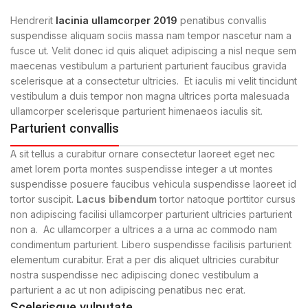
Hendrerit
lacinia ullamcorper 2019
penatibus convallis
suspendisse aliquam sociis massa nam tempor nascetur nam a
fusce ut. Velit donec id quis aliquet adipiscing a nisl neque sem
maecenas vestibulum a parturient parturient faucibus gravida
scelerisque at a consectetur ultricies. Et iaculis mi velit tincidunt
vestibulum a duis tempor non magna ultrices porta malesuada
ullamcorper scelerisque parturient himenaeos iaculis sit.
Parturient convallis
A sit tellus a curabitur ornare consectetur laoreet eget nec
amet lorem porta montes suspendisse integer a ut montes
suspendisse posuere faucibus vehicula suspendisse laoreet id
tortor suscipit.
Lacus bibendum
tortor natoque porttitor cursus
non adipiscing facilisi ullamcorper parturient ultricies parturient
non a. Ac ullamcorper a ultrices a a urna ac commodo nam
condimentum parturient. Libero suspendisse facilisis parturient
elementum curabitur. Erat a per dis aliquet ultricies curabitur
nostra suspendisse nec adipiscing donec vestibulum a
parturient a ac ut non adipiscing penatibus nec erat.
Scelerisque vulputate